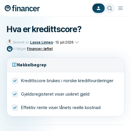
Hva er kredittscore?
Skrevet av
Lasse Linnes
-
13. juli 2026
Vi følger
Financer-løftet
Nøkkelbegrep
Kredittscore brukes i norske kredittvurderinger
Gjeldsregisteret viser usikret gjeld
Effektiv rente viser lånets reelle kostnad