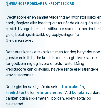
FINANCER FORKLARER: KREDITTSCORE
Kredittscore er en samlet vurdering av hvor stor risiko en
bank, långiver eller kredittgiver tar når de gir deg lån eller
kreditt. I Norge brukes kredittscore sammen med inntekt,
gjeld, betalingshistorikk og opplysninger fra
Gjeldsregisteret.
Det høres kanskje teknisk ut, men for deg betyr det noe
ganske enkelt: bedre kredittscore kan gi større sjanse
for godkjenning og lavere effektiv rente. Dårlig
kredittscore kan gi avslag, høyere rente eller strengere
krav til sikkerhet.
Dette gjelder særlig når du søker
forbrukslån
,
kredittkort
eller
refinansiering
. Ved
boliglån
vurderer
banken også sikkerheten i boligen, egenkapital og
gjeldsgrad.