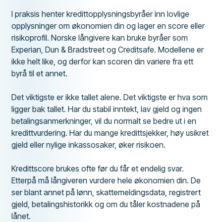
I praksis henter kredittopplysningsbyråer inn lovlige
opplysninger om økonomien din og lager en score eller
risikoprofil. Norske långivere kan bruke byråer som
Experian, Dun & Bradstreet og Creditsafe. Modellene er
ikke helt like, og derfor kan scoren din variere fra ett
byrå til et annet.
Det viktigste er ikke tallet alene. Det viktigste er hva som
ligger bak tallet. Har du stabil inntekt, lav gjeld og ingen
betalingsanmerkninger, vil du normalt se bedre ut i en
kredittvurdering. Har du mange kredittsjekker, høy usikret
gjeld eller nylige inkassosaker, øker risikoen.
Kredittscore brukes ofte før du får et endelig svar.
Etterpå må långiveren vurdere hele økonomien din. De
ser blant annet på lønn, skattemeldingsdata, registrert
gjeld, betalingshistorikk og om du tåler kostnadene på
lånet.