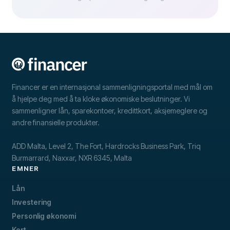
Financer er en internasjonal sammenligningsportal med mål om
å hjelpe deg med å ta kloke økonomiske beslutninger. Vi
sammenligner lån, sparekontoer, kredittkort, aksjemeglere og
andre finansielle produkter.
ADD Malta, Level 2, The Fort, Hardrocks Business Park, Triq
Burmarrard, Naxxar, NXR 6345, Malta
EMNER
Lån
Investering
Personlig økonomi
Kort