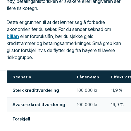
høy, betalingshistorikken er svakere eller långiveren ser
flere risikotegn.
Dette er grunnen til at det lønner seg å forbedre
økonomien før du søker. Før du sender søknad om
billån
eller forbrukslån, bør du sjekke gjeld,
kredittrammer og betalingsanmerkninger. Små grep kan
gi stor forskjell hvis de flytter deg fra høyere til lavere
risikogruppe.
Scenario
Lånebeløp
Effektiv 
Sterk kredittvurdering
100 000 kr
11,9 %
Svakere kredittvurdering
100 000 kr
19,9 %
Forskjell