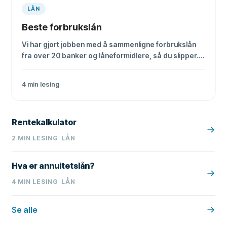
LÅN
Beste forbrukslån
Vi har gjort jobben med å sammenligne forbrukslån
fra over 20 banker og låneformidlere, så du slipper.
Her er de beste alternativene med lavest effektiv
rente.
4
min lesing
Rentekalkulator
2
MIN LESING
LÅN
Hva er annuitetslån?
4
MIN LESING
LÅN
Se alle