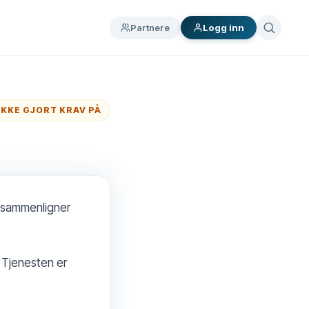
Partnere
Logg inn
IKKE GJORT KRAV PÅ
e sammenligner
. Tjenesten er