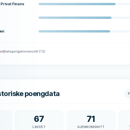
Privat Finans
en
um
Kategorigjennomsnitt
(
72
)
storiske poengdata
67
71
LAVEST
GJENNOMSNITT