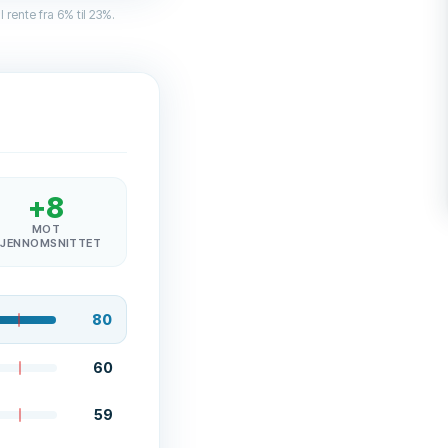
l rente fra 6% til 23%.
+
8
MOT
JENNOMSNITTET
80
60
59