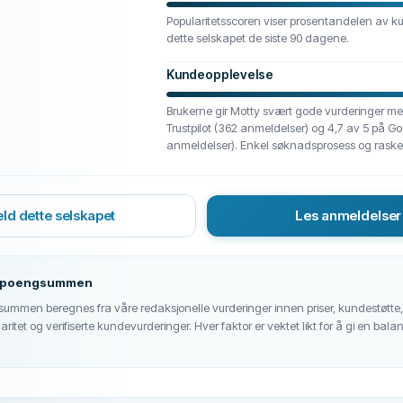
Popularitetsscoren viser prosentandelen av k
dette selskapet de siste 90 dagene.
Kundeopplevelse
Brukerne gir Motty svært gode vurderinger me
Trustpilot (362 anmeldelser) og 4,7 av 5 på G
anmeldelser). Enkel søknadsprosess og raske
ld dette selskapet
Les anmeldelser
r-poengsummen
ummen beregnes fra våre redaksjonelle vurderinger innen priser, kundestøtte, 
pularitet og verifiserte kundevurderinger. Hver faktor er vektet likt for å gi en bala