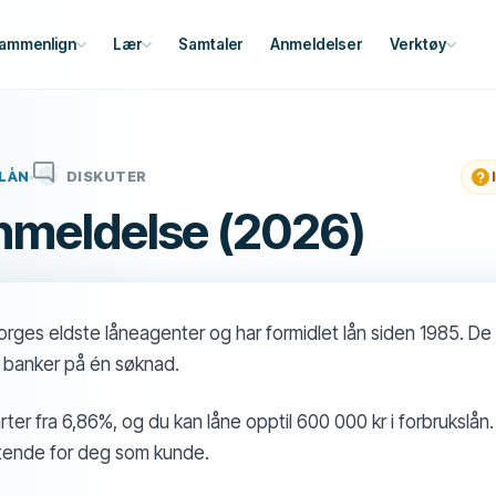
ammenlign
Lær
Samtaler
Anmeldelser
Verktøy
LÅN
DISKUTER
nmeldelse (2026)
orges eldste låneagenter og har formidlet lån siden 1985. D
0 banker på én søknad.
arter fra 6,86%, og du kan låne opptil 600 000 kr i forbrukslån
iktende for deg som kunde.