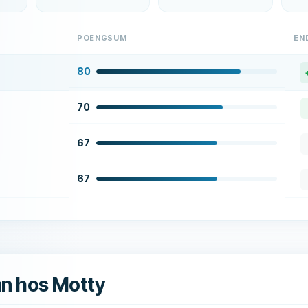
POENGSUM
EN
80
70
67
67
ån hos Motty