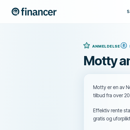
S
ANMELDELSE
Motty a
Motty er en av N
tilbud fra over 2
Effektiv rente st
gratis og uforpl