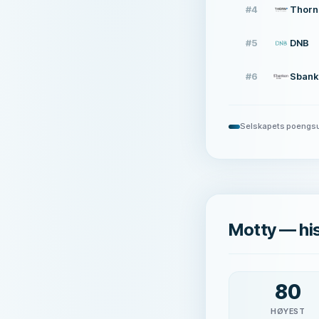
#
4
Thorn 
#
5
DNB
#
6
Sbank
Selskapets poengs
Motty — hi
80
HØYEST