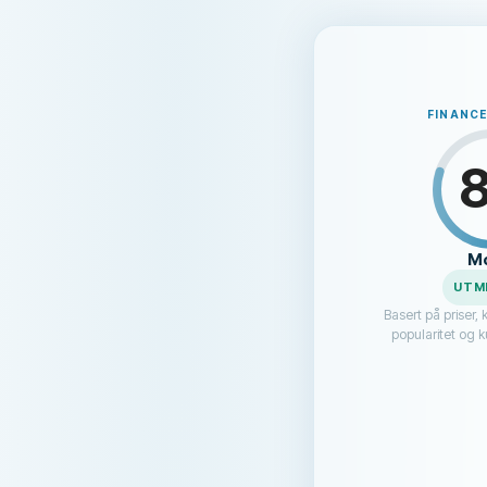
FINANC
M
UTM
Basert på priser, 
popularitet og 