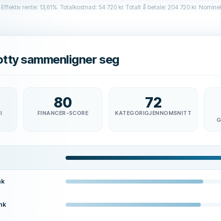
 Effektiv rente: 13,61%. Totalkostnad: 54 720 kr. Totalt å betale: 204 720 kr. Nominel
tty sammenligner seg
80
72
I
FINANCER-SCORE
KATEGORIGJENNOMSNITT
G
nk
nk