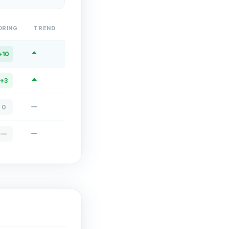
DRING
TREND
+
10
+
3
0
—