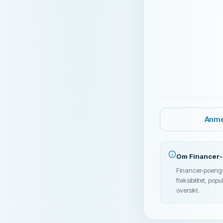
Anme
Om Finance
Financer-poengs
fleksibilitet, po
oversikt.