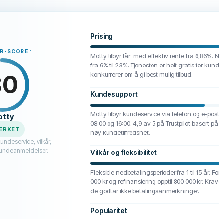
Prising
ER-SCORE
™
Motty tilbyr lån med effektiv rente fra 6,86%. N
fra 6% til 23%. Tjenesten er helt gratis for k
80
konkurrerer om å gi best mulig tilbud.
Kundesupport
Motty tilbyr kundeservice via telefon og e-po
otty
08:00 og 16:00. 4,9 av 5 på Trustpilot basert p
ERKET
høy kundetilfredshet.
kundeservice, vilkår,
kundeanmeldelser.
Vilkår og fleksibilitet
Fleksible nedbetalingsperioder fra 1 til 15 år. F
000 kr og refinansiering opptil 800 000 kr. Kra
de godtar ikke betalingsanmerkninger.
Popularitet