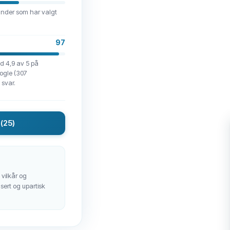
under som har valgt
97
d 4,9 av 5 på
oogle (307
 svar.
(25)
vilkår og
nsert og upartisk