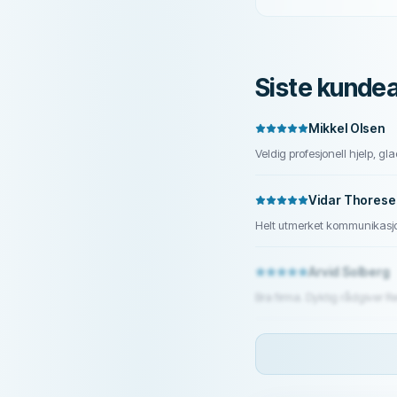
Siste kunde
Mikkel Olsen
Veldig profesjonell hjelp, gla
Vidar Thorese
Helt utmerket kommunikasjon
Arvid Solberg
Bra firma. Dyktig rådgiver Re