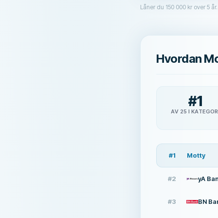
Låner du 150 000 kr over 5 år.
Hvordan Mo
#
1
AV 25 I KATEGOR
#
1
Motty
#
2
yA Ba
#
3
BN Ba