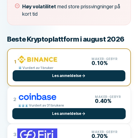
Høy volatilitet
med store prissvingninger på
kort tid
Beste Kryptoplattform i august 2026
MAKER-GEBYR
1
0.10%
Vurdert av 1 bruker
Les anmeldelse
MAKER-GEBYR
2
0.40%
Vurdert av 31 brukere
Les anmeldelse
MAKER-GEBYR
3
0.70%