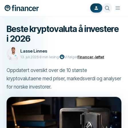
Beste kryptovaluta å investere
i 2026
Lasse Linnes
13. juli 2026
8
min lesing
Vi følger
Financer-løftet
Oppdatert oversikt over de 10 største
kryptovalutaene med priser, markedsverdi og analyser
for norske investorer.