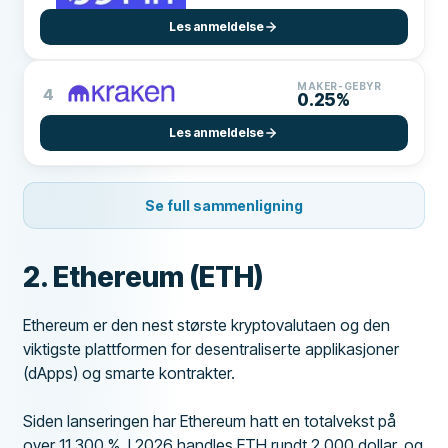
Les anmeldelse
MAKER-GEBYR
4
0.25%
Les anmeldelse
Se full sammenligning
2. Ethereum (ETH)
Ethereum er den nest største kryptovalutaen og den
viktigste plattformen for desentraliserte applikasjoner
(dApps) og smarte kontrakter.
Siden lanseringen har Ethereum hatt en totalvekst på
over 11 300 %. I 2026 handles ETH rundt 2 000 dollar, og