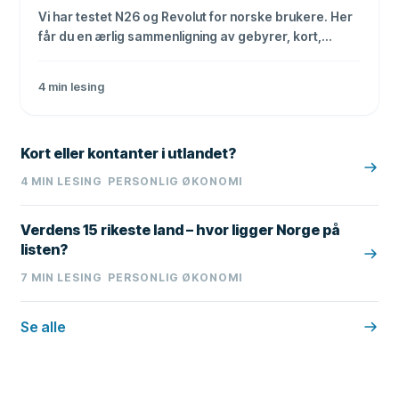
Vi har testet N26 og Revolut for norske brukere. Her
får du en ærlig sammenligning av gebyrer, kort,
valutaveksling og sikkerhet.
4
min lesing
Kort eller kontanter i utlandet?
4
MIN LESING
PERSONLIG ØKONOMI
Verdens 15 rikeste land – hvor ligger Norge på
listen?
7
MIN LESING
PERSONLIG ØKONOMI
Se alle