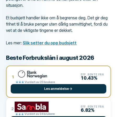
situasjon.
Et budsjett handler ikke om å begrense deg. Det gir deg
frihet til å bruke penger uten dårlig samvittighet, fordi du
vet at de viktigste tingene er dekket.
Les mer:
Slik setter du opp budsjett
Beste Forbrukslån i august 2026
EFF. RENTE FRA
1
10.43%
Vurdert av 23 brukere
Les anmeldelse
EFF. RENTE FRA
2
6.82%
Vurdert av 34 brukere