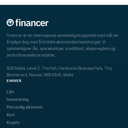
Financer er en internasjonal sammenligningsportal med mål om
å hjelpe deg med å ta kloke økonomiske beslutninger. Vi
sammenligner lån, sparekontoer, kredittkort, aksjemeglere og
andre finansielle produkter.
ADD Malta, Level 2, The Fort, Hardrocks Business Park, Triq
Burmarrard, Naxxar, NXR 6345, Malta
EMNER
Lån
Investering
Personlig økonomi
Kort
Krypto