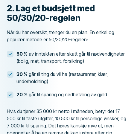
2. Lag et budsjett med
50/30/20-regelen
Når du har oversikt, trenger du en plan. En enkel og
populær metode er 50/30/20-regelen:
50 %
av inntekten etter skatt går til nødvendigheter
(bolig, mat, transport, forsikring)
30 %
går til ting du vil ha (restauranter, klær,
underholdning)
20 %
går til sparing og nedbetaling av gjeld
Hvis du tjener 35 000 kr netto i måneden, betyr det 17
500 kr til faste utgifter, 10 500 kr til personlige ønsker, og
7 000 kr til sparing. Det høres kanskje mye ut, men
poenget er å ha en ramme du kan justere etter din