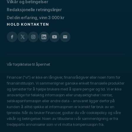
Vilkår og betingelser
Redaksjonelle retningslinjer
Del din erfaring, vinn 3 000 kr
HOLD KONTAKTEN
Vår forpliktelse til åpenhet
Financer ("vi") er ikke en långiver, finansrådgiver eller noen form for
finansinstitusjon. Vi sammenligner ganske enkelt finansielle produkter
og tjenester for å hjelpe brukere med å spare penger og tid. Vi er ikke
ansvarlige for feilaktig informasjon eller unøyaktigheter i renter,
selskapsinformasjon eller andre data - ansvaret ligger derfor på
kunden å alltid sjekke at informasjonen er korrekt før bruk av en
tjeneste. Når du bruker Financer, godtar du vår cookiepolicy og våre
vilkår og betingelser. Noen av tilbudene i vår sammenligning er fra
tredjeparts annonsører som vi vil motta kompensasjon fra.