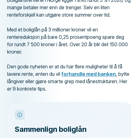
Boliglånsrentene i Norge ligger i snitt rundt 5 % i 2026, og
mange betaler mer enn de trenger. Selv en liten
renteforskjell kan utgjøre store summer over tid.
Med et boliglån på 3 millioner kroner vil en
rentereduksjon på bare 0,25 prosentpoeng spare deg
for rundt 7 500 kroner i året. Over 20 år blir det 150 000
kroner.
Den gode nyheten er at du har flere muligheter til å få
lavere rente, enten du vil
forhandle med banken
, bytte
långiver eller gjøre smarte grep med lånestrukturen. Her
er 9 konkrete tips.
Sammenlign boliglån