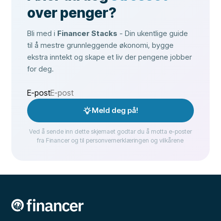
over penger?
Bli med i
Financer Stacks
- Din ukentlige guide
til å mestre grunnleggende økonomi, bygge
ekstra inntekt og skape et liv der pengene jobber
for deg.
E-post
Meld deg på!
Ved å sende inn dette skjemaet godtar du å motta e-poster
fra Financer og til personvernerklæringen og vilkårene