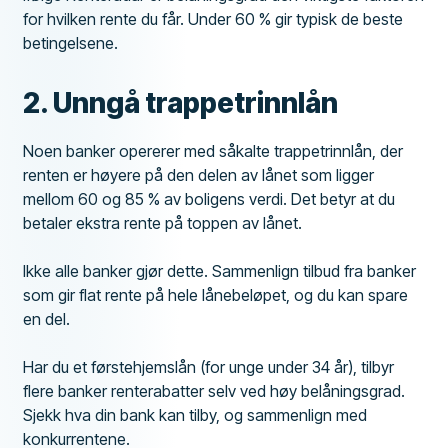
for hvilken rente du får. Under 60 % gir typisk de beste
betingelsene.
2. Unngå trappetrinnlån
Noen banker opererer med såkalte trappetrinnlån, der
renten er høyere på den delen av lånet som ligger
mellom 60 og 85 % av boligens verdi. Det betyr at du
betaler ekstra rente på toppen av lånet.
Ikke alle banker gjør dette. Sammenlign tilbud fra banker
som gir flat rente på hele lånebeløpet, og du kan spare
en del.
Har du et førstehjemslån (for unge under 34 år), tilbyr
flere banker renterabatter selv ved høy belåningsgrad.
Sjekk hva din bank kan tilby, og sammenlign med
konkurrentene.