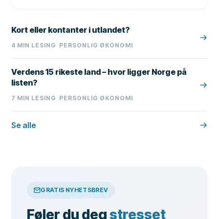
Kort eller kontanter i utlandet?
4
MIN LESING
PERSONLIG ØKONOMI
Verdens 15 rikeste land – hvor ligger Norge på
listen?
7
MIN LESING
PERSONLIG ØKONOMI
Se alle
GRATIS NYHETSBREV
Føler du deg
stresset