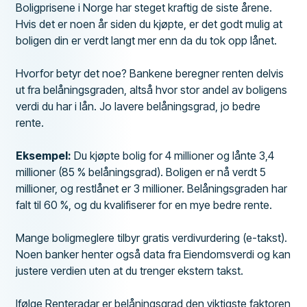
Boligprisene i Norge har steget kraftig de siste årene.
Hvis det er noen år siden du kjøpte, er det godt mulig at
boligen din er verdt langt mer enn da du tok opp lånet.
Hvorfor betyr det noe? Bankene beregner renten delvis
ut fra belåningsgraden, altså hvor stor andel av boligens
verdi du har i lån. Jo lavere belåningsgrad, jo bedre
rente.
Eksempel:
Du kjøpte bolig for 4 millioner og lånte 3,4
millioner (85 % belåningsgrad). Boligen er nå verdt 5
millioner, og restlånet er 3 millioner. Belåningsgraden har
falt til 60 %, og du kvalifiserer for en mye bedre rente.
Mange boligmeglere tilbyr gratis verdivurdering (e-takst).
Noen banker henter også data fra Eiendomsverdi og kan
justere verdien uten at du trenger ekstern takst.
Ifølge Renteradar er belåningsgrad den viktigste faktoren