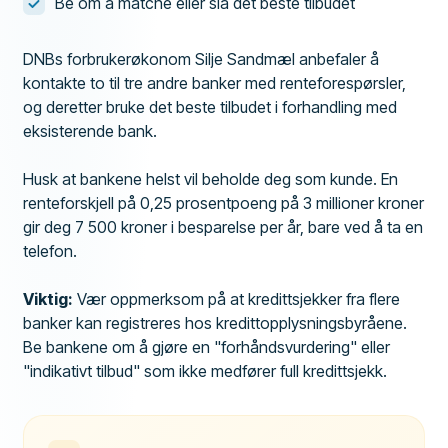
Be om å matche eller slå det beste tilbudet
DNBs forbrukerøkonom Silje Sandmæl anbefaler å
kontakte to til tre andre banker med renteforespørsler,
og deretter bruke det beste tilbudet i forhandling med
eksisterende bank.
Husk at bankene helst vil beholde deg som kunde. En
renteforskjell på 0,25 prosentpoeng på 3 millioner kroner
gir deg 7 500 kroner i besparelse per år, bare ved å ta en
telefon.
Viktig:
Vær oppmerksom på at kredittsjekker fra flere
banker kan registreres hos kredittopplysningsbyråene.
Be bankene om å gjøre en "forhåndsvurdering" eller
"indikativt tilbud" som ikke medfører full kredittsjekk.