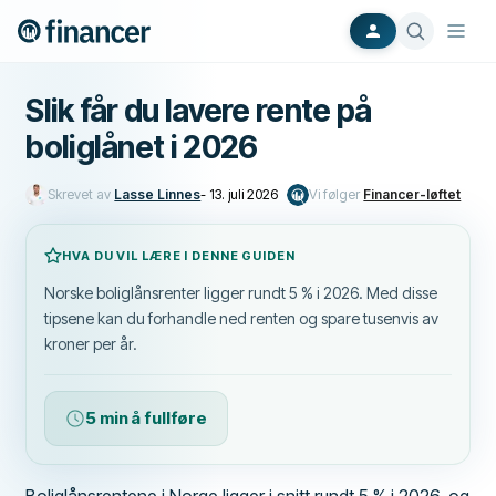
Slik får du lavere rente på
boliglånet i 2026
Skrevet av
Lasse Linnes
-
13. juli 2026
Vi følger
Financer-løftet
HVA DU VIL LÆRE I DENNE GUIDEN
Norske boliglånsrenter ligger rundt 5 % i 2026. Med disse
tipsene kan du forhandle ned renten og spare tusenvis av
kroner per år.
5 min å fullføre